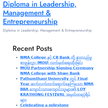
Diploma in Leadership,
Management &
Entrepreneurship
Diploma in Leadership, Management & Entrepreneurship
Recent Posts
𝗡𝗠𝗔 𝗖𝗼𝗹𝗹𝗲𝗴𝗲 နှင့် 𝗖𝗕 𝗕𝗮𝗻𝗸 တို့ နားလည်မှု
စာချွန်လွှာ (𝗠𝗢𝗨) လက်မှတ်ရေးထိုးခြင်း
𝗠𝗢𝗨 𝗣𝗮𝗿𝘁𝗻𝗲𝗿𝘀𝗵𝗶𝗽 𝗦𝗶𝗴𝗻𝗶𝗻𝗴 𝗖𝗲𝗿𝗲𝗺𝗼𝗻𝘆
𝗡𝗠𝗔 𝗖𝗼𝗹𝗹𝗲𝗴𝗲 𝘄𝗶𝘁𝗵 𝗦𝗵𝘄𝗲 𝗕𝗮𝗻𝗸
𝗣𝗮𝘁𝗵𝘂𝗺𝘁𝗵𝗮𝗻𝗶 𝗨𝗻𝗶𝘃𝗲𝗿𝘀𝗶𝘁𝘆 တွင် 𝗙𝗶𝗻𝗮𝗹
𝗬𝗲𝗮𝗿 ဆက်လက်တက်ရောက်နေကြသော 𝗡𝗠𝗔
𝗕𝗕𝗔 ကျောင်းသားကျောင်းသူများ၏ 𝗟𝗢𝗬
𝗞𝗥𝗔𝗧𝗛𝗢𝗡𝗚 𝗙𝗘𝗦𝗧𝗜𝗩𝗔𝗟 အမှတ်တရပုံရိပ်
များ
𝗖𝗲𝗹𝗲𝗯𝗿𝗮𝘁𝗶𝗻𝗴 𝗮 𝗺𝗶𝗹𝗲𝘀𝘁𝗼𝗻𝗲