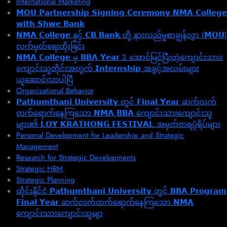
International Marketing
𝗠𝗢𝗨 𝗣𝗮𝗿𝘁𝗻𝗲𝗿𝘀𝗵𝗶𝗽 𝗦𝗶𝗴𝗻𝗶𝗻𝗴 𝗖𝗲𝗿𝗲𝗺𝗼𝗻𝘆 𝗡𝗠𝗔 𝗖𝗼𝗹𝗹𝗲𝗴𝗲
𝘄𝗶𝘁𝗵 𝗦𝗵𝘄𝗲 𝗕𝗮𝗻𝗸
𝗡𝗠𝗔 𝗖𝗼𝗹𝗹𝗲𝗴𝗲 နှင့် 𝗖𝗕 𝗕𝗮𝗻𝗸 တို့ နားလည်မှုစာချွန်လွှာ (𝗠𝗢𝗨)
လက်မှတ်ရေးထိုးခြင်း
𝗡𝗠𝗔 𝗖𝗼𝗹𝗹𝗲𝗴𝗲 မှ 𝗕𝗕𝗔 𝗬𝗲𝗮𝗿 2 အောင်မြင်ပြီးတဲ့ကျောင်းသား၊‌
ကျောင်းသူတိုင်းအတွက် 𝗜𝗻𝘁𝗲𝗿𝗻𝘀𝗵𝗶𝗽 အခွင့်အလမ်းများ
ယူဆောင်လာပါပြီ
Organizational Behavior
𝗣𝗮𝘁𝗵𝘂𝗺𝘁𝗵𝗮𝗻𝗶 𝗨𝗻𝗶𝘃𝗲𝗿𝘀𝗶𝘁𝘆 တွင် 𝗙𝗶𝗻𝗮𝗹 𝗬𝗲𝗮𝗿 ဆက်လက်
တက်ရောက်နေကြသော 𝗡𝗠𝗔 𝗕𝗕𝗔 ကျောင်းသားကျောင်းသူ
များ၏ 𝗟𝗢𝗬 𝗞𝗥𝗔𝗧𝗛𝗢𝗡𝗚 𝗙𝗘𝗦𝗧𝗜𝗩𝗔𝗟 အမှတ်တရပုံရိပ်များ
Personal Development for Leadership and Strategic
Management
Research for Strategic Developments
Strategic HRM
Strategic Planning
ထိုင်းနိုင်ငံ 𝗣𝗮𝘁𝗵𝘂𝗺𝘁𝗵𝗮𝗻𝗶 𝗨𝗻𝗶𝘃𝗲𝗿𝘀𝗶𝘁𝘆 တွင် 𝗕𝗕𝗔 𝗣𝗿𝗼𝗴𝗿𝗮𝗺
𝗙𝗶𝗻𝗮𝗹 𝗬𝗲𝗮𝗿 ဆက်လက်တက်ရောက်နေကြသော 𝗡𝗠𝗔
ကျောင်းသားကျောင်းသူမျာ