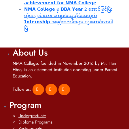
𝗮𝗰𝗵𝗶𝗲𝘃𝗲𝗺𝗲𝗻𝘁 𝗳𝗼𝗿 𝗡𝗠𝗔 𝗖𝗼𝗹𝗹𝗲𝗴𝗲
𝗡𝗠𝗔 𝗖𝗼𝗹𝗹𝗲𝗴𝗲 မှ 𝗕𝗕𝗔 𝗬𝗲𝗮𝗿 2 အောင်မြင်ပြီး
တဲ့ကျောင်းသား၊‌ကျောင်းသူတိုင်းအတွက်
𝗜𝗻𝘁𝗲𝗿𝗻𝘀𝗵𝗶𝗽 အခွင့်အလမ်းများ ယူဆောင်လာပါ
ပြီ
About Us
NMA College, founded in November 2016 by Mr. Han
Htoo, is an esteemed institution operating under Parami
Education.
Follow us:
Program
Undergraduate
Diploma Programs
Postgraduate