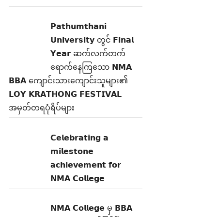
𝗣𝗮𝘁𝗵𝘂𝗺𝘁𝗵𝗮𝗻𝗶
𝗨𝗻𝗶𝘃𝗲𝗿𝘀𝗶𝘁𝘆 တွင် 𝗙𝗶𝗻𝗮𝗹
𝗬𝗲𝗮𝗿 ဆက်လက်တက်
ရောက်နေကြသော 𝗡𝗠𝗔
𝗕𝗕𝗔 ကျောင်းသားကျောင်းသူများ၏
𝗟𝗢𝗬 𝗞𝗥𝗔𝗧𝗛𝗢𝗡𝗚 𝗙𝗘𝗦𝗧𝗜𝗩𝗔𝗟
အမှတ်တရပုံရိပ်များ
𝗖𝗲𝗹𝗲𝗯𝗿𝗮𝘁𝗶𝗻𝗴 𝗮
𝗺𝗶𝗹𝗲𝘀𝘁𝗼𝗻𝗲
𝗮𝗰𝗵𝗶𝗲𝘃𝗲𝗺𝗲𝗻𝘁 𝗳𝗼𝗿
𝗡𝗠𝗔 𝗖𝗼𝗹𝗹𝗲𝗴𝗲
𝗡𝗠𝗔 𝗖𝗼𝗹𝗹𝗲𝗴𝗲 မှ 𝗕𝗕𝗔