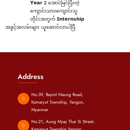
𝗬𝗲𝗮𝗿 2 အောင်မြင်ပြီးတဲ့
ကျောင်းသား၊‌ကျောင်းသူ
တိုင်းအတွက် 𝗜𝗻𝘁𝗲𝗿𝗻𝘀𝗵𝗶𝗽
အခွင့်အလမ်းများ ယူဆောင်လာပါပြီ
Address
No.39, Bayint Naung Road,
Kamaryut Township, Yangon,
Myanmar
No.21, Aung Myay Thar Si Street,
Kamaryut Township,Yangon,