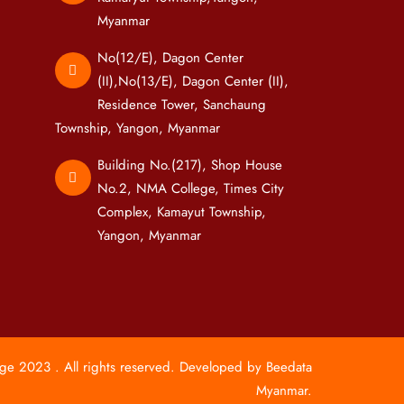
Myanmar
No(12/E), Dagon Center
(II),No(13/E), Dagon Center (II),
Residence Tower, Sanchaung
Township, Yangon, Myanmar
Building No.(217), Shop House
No.2, NMA College, Times City
Complex, Kamayut Township,
Yangon, Myanmar
e 2023 . All rights reserved. Developed by
Beedata
Myanmar
.