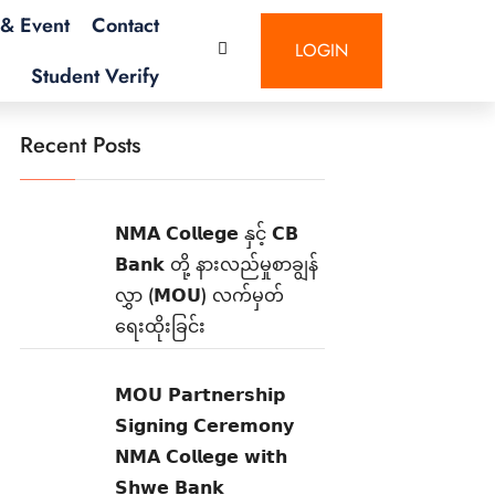
& Event
Contact
LOGIN
Student Verify
Recent Posts
𝗡𝗠𝗔 𝗖𝗼𝗹𝗹𝗲𝗴𝗲 နှင့် 𝗖𝗕
𝗕𝗮𝗻𝗸 တို့ နားလည်မှုစာချွန်
လွှာ (𝗠𝗢𝗨) လက်မှတ်
ရေးထိုးခြင်း
𝗠𝗢𝗨 𝗣𝗮𝗿𝘁𝗻𝗲𝗿𝘀𝗵𝗶𝗽
𝗦𝗶𝗴𝗻𝗶𝗻𝗴 𝗖𝗲𝗿𝗲𝗺𝗼𝗻𝘆
𝗡𝗠𝗔 𝗖𝗼𝗹𝗹𝗲𝗴𝗲 𝘄𝗶𝘁𝗵
𝗦𝗵𝘄𝗲 𝗕𝗮𝗻𝗸