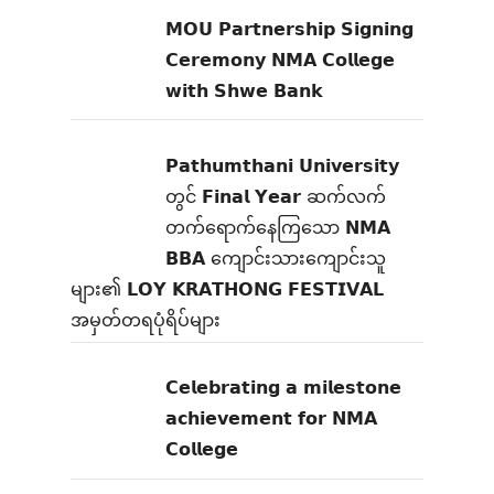
𝗠𝗢𝗨 𝗣𝗮𝗿𝘁𝗻𝗲𝗿𝘀𝗵𝗶𝗽 𝗦𝗶𝗴𝗻𝗶𝗻𝗴
𝗖𝗲𝗿𝗲𝗺𝗼𝗻𝘆 𝗡𝗠𝗔 𝗖𝗼𝗹𝗹𝗲𝗴𝗲
𝘄𝗶𝘁𝗵 𝗦𝗵𝘄𝗲 𝗕𝗮𝗻𝗸
𝗣𝗮𝘁𝗵𝘂𝗺𝘁𝗵𝗮𝗻𝗶 𝗨𝗻𝗶𝘃𝗲𝗿𝘀𝗶𝘁𝘆
တွင် 𝗙𝗶𝗻𝗮𝗹 𝗬𝗲𝗮𝗿 ဆက်လက်
တက်ရောက်နေကြသော 𝗡𝗠𝗔
𝗕𝗕𝗔 ကျောင်းသားကျောင်းသူ
များ၏ 𝗟𝗢𝗬 𝗞𝗥𝗔𝗧𝗛𝗢𝗡𝗚 𝗙𝗘𝗦𝗧𝗜𝗩𝗔𝗟
အမှတ်တရပုံရိပ်များ
𝗖𝗲𝗹𝗲𝗯𝗿𝗮𝘁𝗶𝗻𝗴 𝗮 𝗺𝗶𝗹𝗲𝘀𝘁𝗼𝗻𝗲
𝗮𝗰𝗵𝗶𝗲𝘃𝗲𝗺𝗲𝗻𝘁 𝗳𝗼𝗿 𝗡𝗠𝗔
𝗖𝗼𝗹𝗹𝗲𝗴𝗲