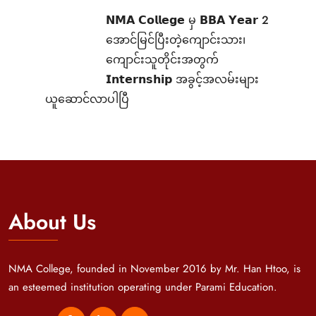
𝗡𝗠𝗔 𝗖𝗼𝗹𝗹𝗲𝗴𝗲 မှ 𝗕𝗕𝗔 𝗬𝗲𝗮𝗿 2
အောင်မြင်ပြီးတဲ့ကျောင်းသား၊‌
ကျောင်းသူတိုင်းအတွက်
𝗜𝗻𝘁𝗲𝗿𝗻𝘀𝗵𝗶𝗽 အခွင့်အလမ်းများ
ယူဆောင်လာပါပြီ
About Us
NMA College, founded in November 2016 by Mr. Han Htoo, is
an esteemed institution operating under Parami Education.