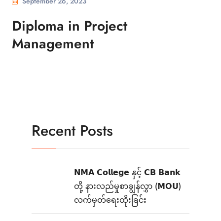
September 26, 2023
Diploma in Project
Management
Recent Posts
𝗡𝗠𝗔 𝗖𝗼𝗹𝗹𝗲𝗴𝗲 နှင့် 𝗖𝗕 𝗕𝗮𝗻𝗸
တို့ နားလည်မှုစာချွန်လွှာ (𝗠𝗢𝗨)
လက်မှတ်ရေးထိုးခြင်း