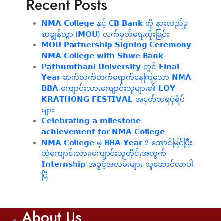
Recent Posts
𝗡𝗠𝗔 𝗖𝗼𝗹𝗹𝗲𝗴𝗲 နှင့် 𝗖𝗕 𝗕𝗮𝗻𝗸 တို့ နားလည်မှု
စာချွန်လွှာ (𝗠𝗢𝗨) လက်မှတ်ရေးထိုးခြင်း
𝗠𝗢𝗨 𝗣𝗮𝗿𝘁𝗻𝗲𝗿𝘀𝗵𝗶𝗽 𝗦𝗶𝗴𝗻𝗶𝗻𝗴 𝗖𝗲𝗿𝗲𝗺𝗼𝗻𝘆
𝗡𝗠𝗔 𝗖𝗼𝗹𝗹𝗲𝗴𝗲 𝘄𝗶𝘁𝗵 𝗦𝗵𝘄𝗲 𝗕𝗮𝗻𝗸
𝗣𝗮𝘁𝗵𝘂𝗺𝘁𝗵𝗮𝗻𝗶 𝗨𝗻𝗶𝘃𝗲𝗿𝘀𝗶𝘁𝘆 တွင် 𝗙𝗶𝗻𝗮𝗹
𝗬𝗲𝗮𝗿 ဆက်လက်တက်ရောက်နေကြသော 𝗡𝗠𝗔
𝗕𝗕𝗔 ကျောင်းသားကျောင်းသူများ၏ 𝗟𝗢𝗬
𝗞𝗥𝗔𝗧𝗛𝗢𝗡𝗚 𝗙𝗘𝗦𝗧𝗜𝗩𝗔𝗟 အမှတ်တရပုံရိပ်
များ
𝗖𝗲𝗹𝗲𝗯𝗿𝗮𝘁𝗶𝗻𝗴 𝗮 𝗺𝗶𝗹𝗲𝘀𝘁𝗼𝗻𝗲
𝗮𝗰𝗵𝗶𝗲𝘃𝗲𝗺𝗲𝗻𝘁 𝗳𝗼𝗿 𝗡𝗠𝗔 𝗖𝗼𝗹𝗹𝗲𝗴𝗲
𝗡𝗠𝗔 𝗖𝗼𝗹𝗹𝗲𝗴𝗲 မှ 𝗕𝗕𝗔 𝗬𝗲𝗮𝗿 2 အောင်မြင်ပြီး
တဲ့ကျောင်းသား၊‌ကျောင်းသူတိုင်းအတွက်
𝗜𝗻𝘁𝗲𝗿𝗻𝘀𝗵𝗶𝗽 အခွင့်အလမ်းများ ယူဆောင်လာပါ
ပြီ
About Us