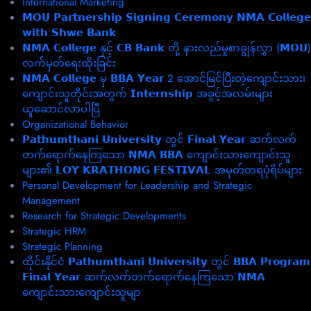
International Marketing
𝗠𝗢𝗨 𝗣𝗮𝗿𝘁𝗻𝗲𝗿𝘀𝗵𝗶𝗽 𝗦𝗶𝗴𝗻𝗶𝗻𝗴 𝗖𝗲𝗿𝗲𝗺𝗼𝗻𝘆 𝗡𝗠𝗔 𝗖𝗼𝗹𝗹𝗲𝗴𝗲
𝘄𝗶𝘁𝗵 𝗦𝗵𝘄𝗲 𝗕𝗮𝗻𝗸
𝗡𝗠𝗔 𝗖𝗼𝗹𝗹𝗲𝗴𝗲 နှင့် 𝗖𝗕 𝗕𝗮𝗻𝗸 တို့ နားလည်မှုစာချွန်လွှာ (𝗠𝗢𝗨)
လက်မှတ်ရေးထိုးခြင်း
𝗡𝗠𝗔 𝗖𝗼𝗹𝗹𝗲𝗴𝗲 မှ 𝗕𝗕𝗔 𝗬𝗲𝗮𝗿 2 အောင်မြင်ပြီးတဲ့ကျောင်းသား၊‌
ကျောင်းသူတိုင်းအတွက် 𝗜𝗻𝘁𝗲𝗿𝗻𝘀𝗵𝗶𝗽 အခွင့်အလမ်းများ
ယူဆောင်လာပါပြီ
Organizational Behavior
𝗣𝗮𝘁𝗵𝘂𝗺𝘁𝗵𝗮𝗻𝗶 𝗨𝗻𝗶𝘃𝗲𝗿𝘀𝗶𝘁𝘆 တွင် 𝗙𝗶𝗻𝗮𝗹 𝗬𝗲𝗮𝗿 ဆက်လက်
တက်ရောက်နေကြသော 𝗡𝗠𝗔 𝗕𝗕𝗔 ကျောင်းသားကျောင်းသူ
များ၏ 𝗟𝗢𝗬 𝗞𝗥𝗔𝗧𝗛𝗢𝗡𝗚 𝗙𝗘𝗦𝗧𝗜𝗩𝗔𝗟 အမှတ်တရပုံရိပ်များ
Personal Development for Leadership and Strategic
Management
Research for Strategic Developments
Strategic HRM
Strategic Planning
ထိုင်းနိုင်ငံ 𝗣𝗮𝘁𝗵𝘂𝗺𝘁𝗵𝗮𝗻𝗶 𝗨𝗻𝗶𝘃𝗲𝗿𝘀𝗶𝘁𝘆 တွင် 𝗕𝗕𝗔 𝗣𝗿𝗼𝗴𝗿𝗮𝗺
𝗙𝗶𝗻𝗮𝗹 𝗬𝗲𝗮𝗿 ဆက်လက်တက်ရောက်နေကြသော 𝗡𝗠𝗔
ကျောင်းသားကျောင်းသူမျာ