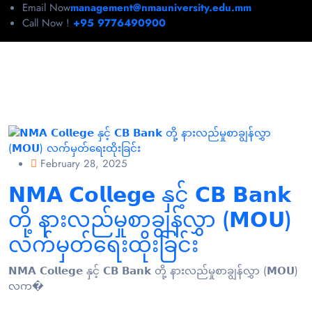
Email Now
management@nmauniversity.edu.mm
Call Now !
+95 9776490900
February 28, 2025
𝗡𝗠𝗔 𝗖𝗼𝗹𝗹𝗲𝗴𝗲 နှင့် 𝗖𝗕 𝗕𝗮𝗻𝗸
တို့ နားလည်မှုစာချွန်လွှာ (𝗠𝗢𝗨)
လက်မှတ်ရေးထိုးခြင်း
𝗡𝗠𝗔 𝗖𝗼𝗹𝗹𝗲𝗴𝗲 နှင့် 𝗖𝗕 𝗕𝗮𝗻𝗸 တို့ နားလည်မှုစာချွန်လွှာ (𝗠𝗢𝗨)
လက�