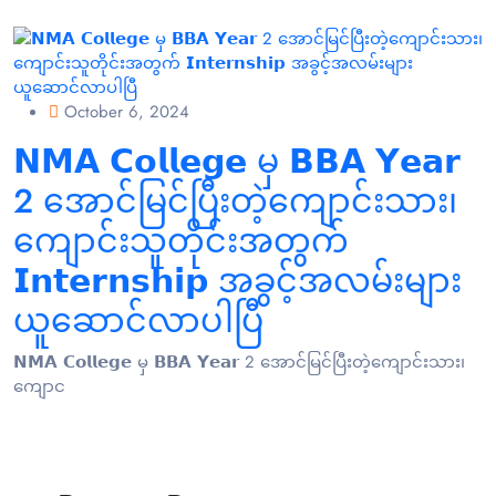
October 6, 2024
𝗡𝗠𝗔 𝗖𝗼𝗹𝗹𝗲𝗴𝗲 မှ 𝗕𝗕𝗔 𝗬𝗲𝗮𝗿
2 အောင်မြင်ပြီးတဲ့ကျောင်းသား၊‌
ကျောင်းသူတိုင်းအတွက်
𝗜𝗻𝘁𝗲𝗿𝗻𝘀𝗵𝗶𝗽 အခွင့်အလမ်းများ
ယူဆောင်လာပါပြီ
𝗡𝗠𝗔 𝗖𝗼𝗹𝗹𝗲𝗴𝗲 မှ 𝗕𝗕𝗔 𝗬𝗲𝗮𝗿 2 အောင်မြင်ပြီးတဲ့ကျောင်းသား၊‌
ကျောင