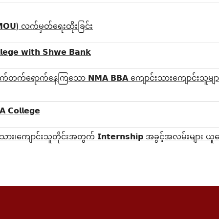
ှာ (𝗠𝗢𝗨) လက်မှတ်ရေးထိုးခြင်း
𝗹𝗲𝗴𝗲 𝘄𝗶𝘁𝗵 𝗦𝗵𝘄𝗲 𝗕𝗮𝗻𝗸
𝗬𝗲𝗮𝗿 ဆက်လက်တက်ရောက်နေကြသော 𝗡𝗠𝗔 𝗕𝗕𝗔 ကျောင်းသားကျောင်းသူများ
𝗔 𝗖𝗼𝗹𝗹𝗲𝗴𝗲
ျောင်းသား၊‌ကျောင်းသူတိုင်းအတွက် 𝗜𝗻𝘁𝗲𝗿𝗻𝘀𝗵𝗶𝗽 အခွင့်အလမ်းများ 