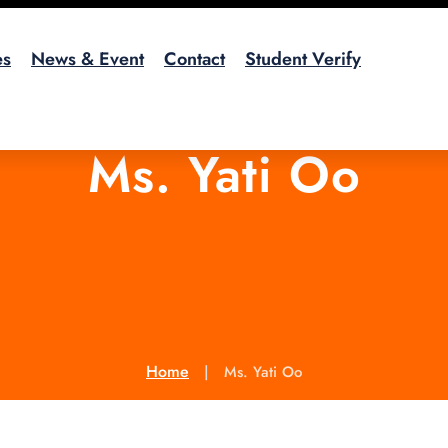
es
News & Event
Contact
Student Verify
Ms. Yati Oo
Home
Ms. Yati Oo