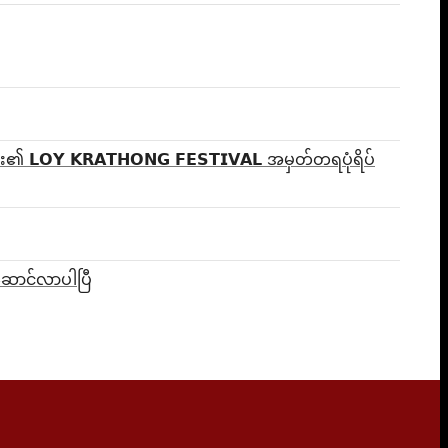
၏ 𝗟𝗢𝗬 𝗞𝗥𝗔𝗧𝗛𝗢𝗡𝗚 𝗙𝗘𝗦𝗧𝗜𝗩𝗔𝗟 အမှတ်တရပုံရိပ်
ယူဆောင်လာပါပြီ