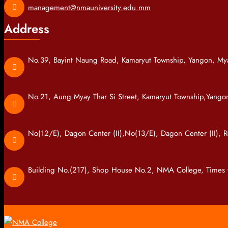
management@nmauniversity.edu.mm
Address
No.39, Bayint Naung Road, Kamaryut Township, Yangon, M
No.21, Aung Myay Thar Si Street, Kamaryut Township,Yang
No(12/E), Dagon Center (II),No(13/E), Dagon Center (II),
Building No.(217), Shop House No.2, NMA College, Times