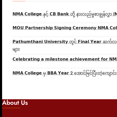
𝗡𝗠𝗔 𝗖𝗼𝗹𝗹𝗲𝗴𝗲 နှင့် 𝗖𝗕 𝗕𝗮𝗻𝗸 တို့ နားလည်မှုစာချွန်လွ
𝗠𝗢𝗨 𝗣𝗮𝗿𝘁𝗻𝗲𝗿𝘀𝗵𝗶𝗽 𝗦𝗶𝗴𝗻𝗶𝗻𝗴 𝗖𝗲𝗿𝗲𝗺𝗼𝗻𝘆 𝗡𝗠𝗔 𝗖𝗼𝗹
𝗣𝗮𝘁𝗵𝘂𝗺𝘁𝗵𝗮𝗻𝗶 𝗨𝗻𝗶𝘃𝗲𝗿𝘀𝗶𝘁𝘆 တွင် 𝗙𝗶𝗻𝗮𝗹 
များ
𝗖𝗲𝗹𝗲𝗯𝗿𝗮𝘁𝗶𝗻𝗴 𝗮 𝗺𝗶𝗹𝗲𝘀𝘁𝗼𝗻𝗲 𝗮𝗰𝗵𝗶𝗲𝘃𝗲𝗺𝗲𝗻𝘁 𝗳𝗼𝗿 𝗡𝗠
𝗡𝗠𝗔 𝗖𝗼𝗹𝗹𝗲𝗴𝗲 မှ 𝗕𝗕𝗔 𝗬𝗲𝗮𝗿 2 အောင်မြင်ပြီးတဲ့က
About Us