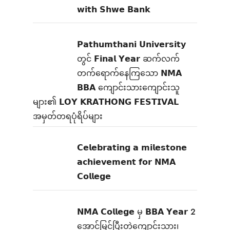
𝘄𝗶𝘁𝗵 𝗦𝗵𝘄𝗲 𝗕𝗮𝗻𝗸
𝗣𝗮𝘁𝗵𝘂𝗺𝘁𝗵𝗮𝗻𝗶 𝗨𝗻𝗶𝘃𝗲𝗿𝘀𝗶𝘁𝘆
တွင် 𝗙𝗶𝗻𝗮𝗹 𝗬𝗲𝗮𝗿 ဆက်လက်
တက်ရောက်နေကြသော 𝗡𝗠𝗔
𝗕𝗕𝗔 ကျောင်းသားကျောင်းသူ
များ၏ 𝗟𝗢𝗬 𝗞𝗥𝗔𝗧𝗛𝗢𝗡𝗚 𝗙𝗘𝗦𝗧𝗜𝗩𝗔𝗟
အမှတ်တရပုံရိပ်များ
𝗖𝗲𝗹𝗲𝗯𝗿𝗮𝘁𝗶𝗻𝗴 𝗮 𝗺𝗶𝗹𝗲𝘀𝘁𝗼𝗻𝗲
𝗮𝗰𝗵𝗶𝗲𝘃𝗲𝗺𝗲𝗻𝘁 𝗳𝗼𝗿 𝗡𝗠𝗔
𝗖𝗼𝗹𝗹𝗲𝗴𝗲
𝗡𝗠𝗔 𝗖𝗼𝗹𝗹𝗲𝗴𝗲 မှ 𝗕𝗕𝗔 𝗬𝗲𝗮𝗿 2
အောင်မြင်ပြီးတဲ့ကျောင်းသား၊‌