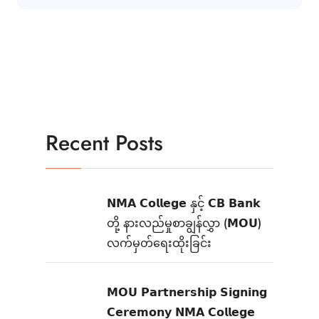
Recent Posts
𝗡𝗠𝗔 𝗖𝗼𝗹𝗹𝗲𝗴𝗲 နှင့် 𝗖𝗕 𝗕𝗮𝗻𝗸
တို့ နားလည်မှုစာချွန်လွှာ (𝗠𝗢𝗨)
လက်မှတ်ရေးထိုးခြင်း
𝗠𝗢𝗨 𝗣𝗮𝗿𝘁𝗻𝗲𝗿𝘀𝗵𝗶𝗽 𝗦𝗶𝗴𝗻𝗶𝗻𝗴
𝗖𝗲𝗿𝗲𝗺𝗼𝗻𝘆 𝗡𝗠𝗔 𝗖𝗼𝗹𝗹𝗲𝗴𝗲