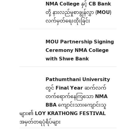
𝗡𝗠𝗔 𝗖𝗼𝗹𝗹𝗲𝗴𝗲 နှင့် 𝗖𝗕 𝗕𝗮𝗻𝗸
တို့ နားလည်မှုစာချွန်လွှာ (𝗠𝗢𝗨)
လက်မှတ်ရေးထိုးခြင်း
𝗠𝗢𝗨 𝗣𝗮𝗿𝘁𝗻𝗲𝗿𝘀𝗵𝗶𝗽 𝗦𝗶𝗴𝗻𝗶𝗻𝗴
𝗖𝗲𝗿𝗲𝗺𝗼𝗻𝘆 𝗡𝗠𝗔 𝗖𝗼𝗹𝗹𝗲𝗴𝗲
𝘄𝗶𝘁𝗵 𝗦𝗵𝘄𝗲 𝗕𝗮𝗻𝗸
𝗣𝗮𝘁𝗵𝘂𝗺𝘁𝗵𝗮𝗻𝗶 𝗨𝗻𝗶𝘃𝗲𝗿𝘀𝗶𝘁𝘆
တွင် 𝗙𝗶𝗻𝗮𝗹 𝗬𝗲𝗮𝗿 ဆက်လက်
တက်ရောက်နေကြသော 𝗡𝗠𝗔
𝗕𝗕𝗔 ကျောင်းသားကျောင်းသူ
များ၏ 𝗟𝗢𝗬 𝗞𝗥𝗔𝗧𝗛𝗢𝗡𝗚 𝗙𝗘𝗦𝗧𝗜𝗩𝗔𝗟
အမှတ်တရပုံရိပ်များ