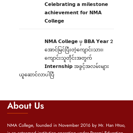
𝗖𝗲𝗹𝗲𝗯𝗿𝗮𝘁𝗶𝗻𝗴 𝗮 𝗺𝗶𝗹𝗲𝘀𝘁𝗼𝗻𝗲
𝗮𝗰𝗵𝗶𝗲𝘃𝗲𝗺𝗲𝗻𝘁 𝗳𝗼𝗿 𝗡𝗠𝗔
𝗖𝗼𝗹𝗹𝗲𝗴𝗲
𝗡𝗠𝗔 𝗖𝗼𝗹𝗹𝗲𝗴𝗲 မှ 𝗕𝗕𝗔 𝗬𝗲𝗮𝗿 2
အောင်မြင်ပြီးတဲ့ကျောင်းသား၊‌
ကျောင်းသူတိုင်းအတွက်
𝗜𝗻𝘁𝗲𝗿𝗻𝘀𝗵𝗶𝗽 အခွင့်အလမ်းများ
ယူဆောင်လာပါပြီ
About Us
NMA College, founded in November 2016 by Mr. Han Htoo,
is an esteemed institution operating under Parami Education.