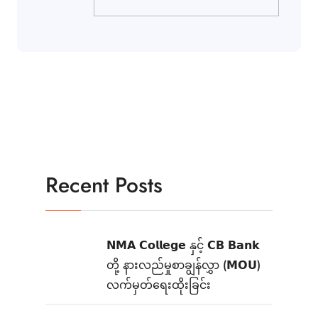
Recent Posts
𝗡𝗠𝗔 𝗖𝗼𝗹𝗹𝗲𝗴𝗲 နှင့် 𝗖𝗕 𝗕𝗮𝗻𝗸
တို့ နားလည်မှုစာချွန်လွှာ (𝗠𝗢𝗨)
လက်မှတ်ရေးထိုးခြင်း