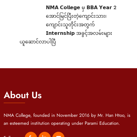
𝗡𝗠𝗔 𝗖𝗼𝗹𝗹𝗲𝗴𝗲 မှ 𝗕𝗕𝗔 𝗬𝗲𝗮𝗿 2
အောင်မြင်ပြီးတဲ့ကျောင်းသား၊‌
ကျောင်းသူတိုင်းအတွက်
𝗜𝗻𝘁𝗲𝗿𝗻𝘀𝗵𝗶𝗽 အခွင့်အလမ်းများ
ယူဆောင်လာပါပြီ
About Us
NMA College, founded in November 2016 by Mr. Han Htoo, is
an esteemed institution operating under Parami Education.