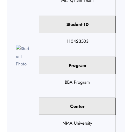
Ms. Kyi Sin Thant
Student ID
110423503
Program
BBA Program
Center
NMA University