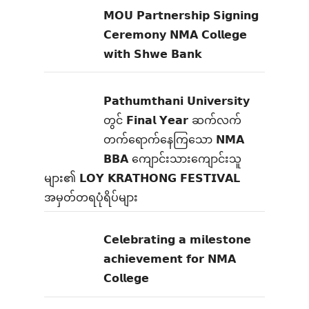
𝗠𝗢𝗨 𝗣𝗮𝗿𝘁𝗻𝗲𝗿𝘀𝗵𝗶𝗽 𝗦𝗶𝗴𝗻𝗶𝗻𝗴
𝗖𝗲𝗿𝗲𝗺𝗼𝗻𝘆 𝗡𝗠𝗔 𝗖𝗼𝗹𝗹𝗲𝗴𝗲
𝘄𝗶𝘁𝗵 𝗦𝗵𝘄𝗲 𝗕𝗮𝗻𝗸
𝗣𝗮𝘁𝗵𝘂𝗺𝘁𝗵𝗮𝗻𝗶 𝗨𝗻𝗶𝘃𝗲𝗿𝘀𝗶𝘁𝘆
တွင် 𝗙𝗶𝗻𝗮𝗹 𝗬𝗲𝗮𝗿 ဆက်လက်
တက်ရောက်နေကြသော 𝗡𝗠𝗔
𝗕𝗕𝗔 ကျောင်းသားကျောင်းသူ
များ၏ 𝗟𝗢𝗬 𝗞𝗥𝗔𝗧𝗛𝗢𝗡𝗚 𝗙𝗘𝗦𝗧𝗜𝗩𝗔𝗟
အမှတ်တရပုံရိပ်များ
𝗖𝗲𝗹𝗲𝗯𝗿𝗮𝘁𝗶𝗻𝗴 𝗮 𝗺𝗶𝗹𝗲𝘀𝘁𝗼𝗻𝗲
𝗮𝗰𝗵𝗶𝗲𝘃𝗲𝗺𝗲𝗻𝘁 𝗳𝗼𝗿 𝗡𝗠𝗔
𝗖𝗼𝗹𝗹𝗲𝗴𝗲