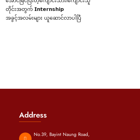
အောင်မြင်ပြီးတဲ့ကျောင်းသား၊‌ကျောင်းသူ
တိုင်းအတွက် 𝗜𝗻𝘁𝗲𝗿𝗻𝘀𝗵𝗶𝗽
အခွင့်အလမ်းများ ယူဆောင်လာပါပြီ
Address
No.39, Bayint Naung Road,