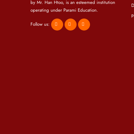
by Mr. Han Htoo, is an esteemed institution
D
operating under Parami Education.
P
Follow us: