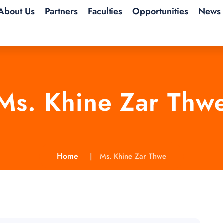
About Us
Partners
Faculties
Opportunities
News 
Ms. Khine Zar Thw
Home
Ms. Khine Zar Thwe