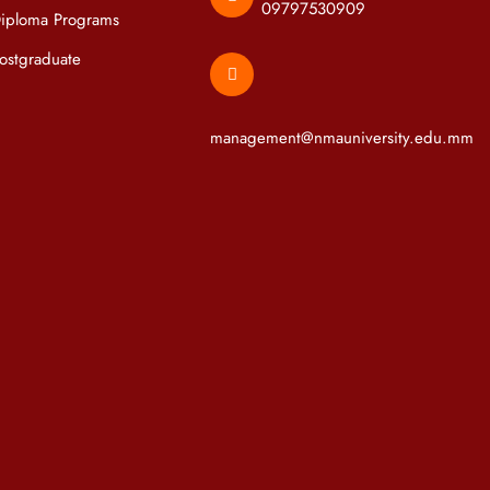
09797530909
iploma Programs
ostgraduate
management@nmauniversity.edu.mm