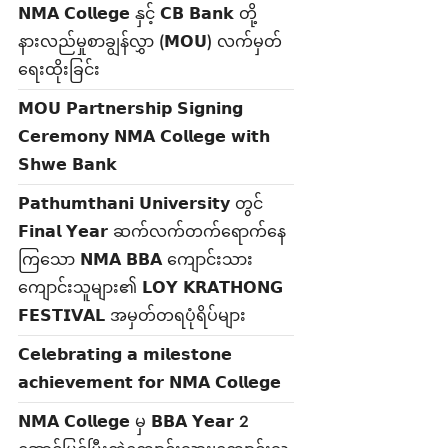
𝗡𝗠𝗔 𝗖𝗼𝗹𝗹𝗲𝗴𝗲 နှင့် 𝗖𝗕 𝗕𝗮𝗻𝗸 တို့
နားလည်မှုစာချွန်လွှာ (𝗠𝗢𝗨) လက်မှတ်
ရေးထိုးခြင်း
𝗠𝗢𝗨 𝗣𝗮𝗿𝘁𝗻𝗲𝗿𝘀𝗵𝗶𝗽 𝗦𝗶𝗴𝗻𝗶𝗻𝗴
𝗖𝗲𝗿𝗲𝗺𝗼𝗻𝘆 𝗡𝗠𝗔 𝗖𝗼𝗹𝗹𝗲𝗴𝗲 𝘄𝗶𝘁𝗵
𝗦𝗵𝘄𝗲 𝗕𝗮𝗻𝗸
𝗣𝗮𝘁𝗵𝘂𝗺𝘁𝗵𝗮𝗻𝗶 𝗨𝗻𝗶𝘃𝗲𝗿𝘀𝗶𝘁𝘆 တွင်
𝗙𝗶𝗻𝗮𝗹 𝗬𝗲𝗮𝗿 ဆက်လက်တက်ရောက်နေ
ကြသော 𝗡𝗠𝗔 𝗕𝗕𝗔 ကျောင်းသား
ကျောင်းသူများ၏ 𝗟𝗢𝗬 𝗞𝗥𝗔𝗧𝗛𝗢𝗡𝗚
𝗙𝗘𝗦𝗧𝗜𝗩𝗔𝗟 အမှတ်တရပုံရိပ်များ
𝗖𝗲𝗹𝗲𝗯𝗿𝗮𝘁𝗶𝗻𝗴 𝗮 𝗺𝗶𝗹𝗲𝘀𝘁𝗼𝗻𝗲
𝗮𝗰𝗵𝗶𝗲𝘃𝗲𝗺𝗲𝗻𝘁 𝗳𝗼𝗿 𝗡𝗠𝗔 𝗖𝗼𝗹𝗹𝗲𝗴𝗲
𝗡𝗠𝗔 𝗖𝗼𝗹𝗹𝗲𝗴𝗲 မှ 𝗕𝗕𝗔 𝗬𝗲𝗮𝗿 2