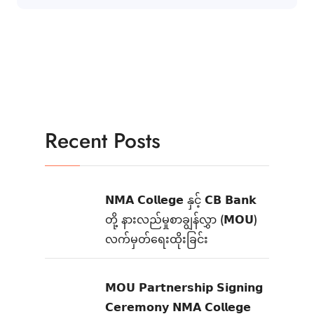
Recent Posts
𝗡𝗠𝗔 𝗖𝗼𝗹𝗹𝗲𝗴𝗲 နှင့် 𝗖𝗕 𝗕𝗮𝗻𝗸
တို့ နားလည်မှုစာချွန်လွှာ (𝗠𝗢𝗨)
လက်မှတ်ရေးထိုးခြင်း
𝗠𝗢𝗨 𝗣𝗮𝗿𝘁𝗻𝗲𝗿𝘀𝗵𝗶𝗽 𝗦𝗶𝗴𝗻𝗶𝗻𝗴
𝗖𝗲𝗿𝗲𝗺𝗼𝗻𝘆 𝗡𝗠𝗔 𝗖𝗼𝗹𝗹𝗲𝗴𝗲