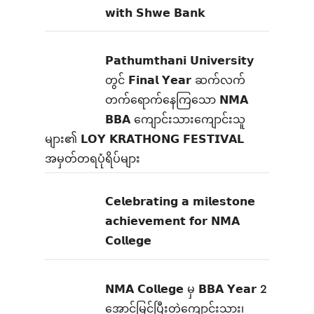
𝘄𝗶𝘁𝗵 𝗦𝗵𝘄𝗲 𝗕𝗮𝗻𝗸
𝗣𝗮𝘁𝗵𝘂𝗺𝘁𝗵𝗮𝗻𝗶 𝗨𝗻𝗶𝘃𝗲𝗿𝘀𝗶𝘁𝘆
တွင် 𝗙𝗶𝗻𝗮𝗹 𝗬𝗲𝗮𝗿 ဆက်လက်
တက်ရောက်နေကြသော 𝗡𝗠𝗔
𝗕𝗕𝗔 ကျောင်းသားကျောင်းသူ
များ၏ 𝗟𝗢𝗬 𝗞𝗥𝗔𝗧𝗛𝗢𝗡𝗚 𝗙𝗘𝗦𝗧𝗜𝗩𝗔𝗟
အမှတ်တရပုံရိပ်များ
𝗖𝗲𝗹𝗲𝗯𝗿𝗮𝘁𝗶𝗻𝗴 𝗮 𝗺𝗶𝗹𝗲𝘀𝘁𝗼𝗻𝗲
𝗮𝗰𝗵𝗶𝗲𝘃𝗲𝗺𝗲𝗻𝘁 𝗳𝗼𝗿 𝗡𝗠𝗔
𝗖𝗼𝗹𝗹𝗲𝗴𝗲
𝗡𝗠𝗔 𝗖𝗼𝗹𝗹𝗲𝗴𝗲 မှ 𝗕𝗕𝗔 𝗬𝗲𝗮𝗿 2
အောင်မြင်ပြီးတဲ့ကျောင်းသား၊‌