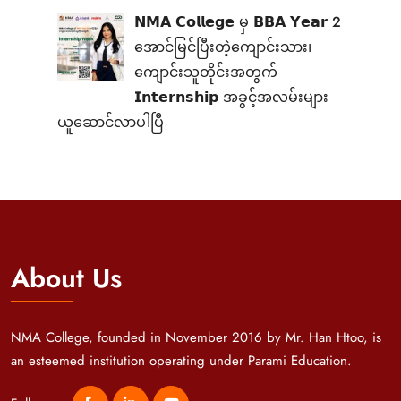
𝗡𝗠𝗔 𝗖𝗼𝗹𝗹𝗲𝗴𝗲 မှ 𝗕𝗕𝗔 𝗬𝗲𝗮𝗿 2
အောင်မြင်ပြီးတဲ့ကျောင်းသား၊‌
ကျောင်းသူတိုင်းအတွက်
𝗜𝗻𝘁𝗲𝗿𝗻𝘀𝗵𝗶𝗽 အခွင့်အလမ်းများ
ယူဆောင်လာပါပြီ
About Us
NMA College, founded in November 2016 by Mr. Han Htoo, is
an esteemed institution operating under Parami Education.