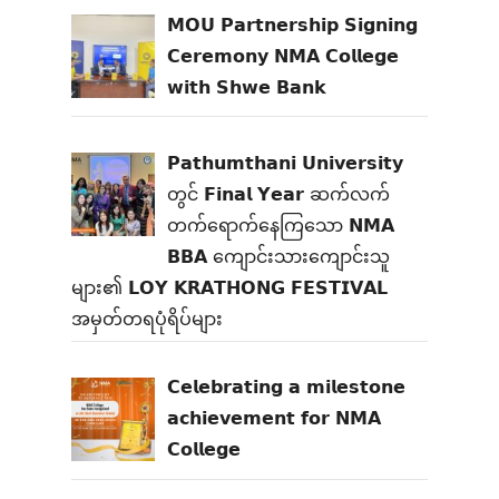
𝗠𝗢𝗨 𝗣𝗮𝗿𝘁𝗻𝗲𝗿𝘀𝗵𝗶𝗽 𝗦𝗶𝗴𝗻𝗶𝗻𝗴
𝗖𝗲𝗿𝗲𝗺𝗼𝗻𝘆 𝗡𝗠𝗔 𝗖𝗼𝗹𝗹𝗲𝗴𝗲
𝘄𝗶𝘁𝗵 𝗦𝗵𝘄𝗲 𝗕𝗮𝗻𝗸
𝗣𝗮𝘁𝗵𝘂𝗺𝘁𝗵𝗮𝗻𝗶 𝗨𝗻𝗶𝘃𝗲𝗿𝘀𝗶𝘁𝘆
တွင် 𝗙𝗶𝗻𝗮𝗹 𝗬𝗲𝗮𝗿 ဆက်လက်
တက်ရောက်နေကြသော 𝗡𝗠𝗔
𝗕𝗕𝗔 ကျောင်းသားကျောင်းသူ
များ၏ 𝗟𝗢𝗬 𝗞𝗥𝗔𝗧𝗛𝗢𝗡𝗚 𝗙𝗘𝗦𝗧𝗜𝗩𝗔𝗟
အမှတ်တရပုံရိပ်များ
𝗖𝗲𝗹𝗲𝗯𝗿𝗮𝘁𝗶𝗻𝗴 𝗮 𝗺𝗶𝗹𝗲𝘀𝘁𝗼𝗻𝗲
𝗮𝗰𝗵𝗶𝗲𝘃𝗲𝗺𝗲𝗻𝘁 𝗳𝗼𝗿 𝗡𝗠𝗔
𝗖𝗼𝗹𝗹𝗲𝗴𝗲