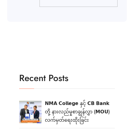
Recent Posts
𝗡𝗠𝗔 𝗖𝗼𝗹𝗹𝗲𝗴𝗲 နှင့် 𝗖𝗕 𝗕𝗮𝗻𝗸
တို့ နားလည်မှုစာချွန်လွှာ (𝗠𝗢𝗨)
လက်မှတ်ရေးထိုးခြင်း