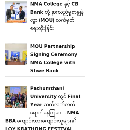
𝗡𝗠𝗔 𝗖𝗼𝗹𝗹𝗲𝗴𝗲 နှင့် 𝗖𝗕
𝗕𝗮𝗻𝗸 တို့ နားလည်မှုစာချွန်
လွှာ (𝗠𝗢𝗨) လက်မှတ်
ရေးထိုးခြင်း
𝗠𝗢𝗨 𝗣𝗮𝗿𝘁𝗻𝗲𝗿𝘀𝗵𝗶𝗽
𝗦𝗶𝗴𝗻𝗶𝗻𝗴 𝗖𝗲𝗿𝗲𝗺𝗼𝗻𝘆
𝗡𝗠𝗔 𝗖𝗼𝗹𝗹𝗲𝗴𝗲 𝘄𝗶𝘁𝗵
𝗦𝗵𝘄𝗲 𝗕𝗮𝗻𝗸
𝗣𝗮𝘁𝗵𝘂𝗺𝘁𝗵𝗮𝗻𝗶
𝗨𝗻𝗶𝘃𝗲𝗿𝘀𝗶𝘁𝘆 တွင် 𝗙𝗶𝗻𝗮𝗹
𝗬𝗲𝗮𝗿 ဆက်လက်တက်
ရောက်နေကြသော 𝗡𝗠𝗔
𝗕𝗕𝗔 ကျောင်းသားကျောင်းသူများ၏
𝗟𝗢𝗬 𝗞𝗥𝗔𝗧𝗛𝗢𝗡𝗚 𝗙𝗘𝗦𝗧𝗜𝗩𝗔𝗟