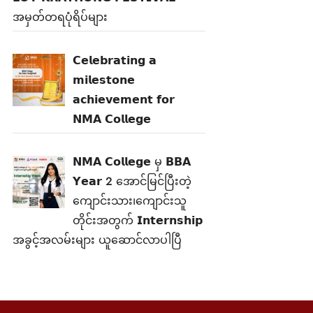
အမှတ်တရပုံရိပ်များ
𝗖𝗲𝗹𝗲𝗯𝗿𝗮𝘁𝗶𝗻𝗴 𝗮
𝗺𝗶𝗹𝗲𝘀𝘁𝗼𝗻𝗲
𝗮𝗰𝗵𝗶𝗲𝘃𝗲𝗺𝗲𝗻𝘁 𝗳𝗼𝗿
𝗡𝗠𝗔 𝗖𝗼𝗹𝗹𝗲𝗴𝗲
𝗡𝗠𝗔 𝗖𝗼𝗹𝗹𝗲𝗴𝗲 မှ 𝗕𝗕𝗔
𝗬𝗲𝗮𝗿 2 အောင်မြင်ပြီးတဲ့
ကျောင်းသား၊‌ကျောင်းသူ
တိုင်းအတွက် 𝗜𝗻𝘁𝗲𝗿𝗻𝘀𝗵𝗶𝗽
အခွင့်အလမ်းများ ယူဆောင်လာပါပြီ