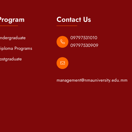
Program
Contact Us
ndergraduate
09797531010
09797530909
iploma Programs
ostgraduate
management@nmauniversity.edu.mm