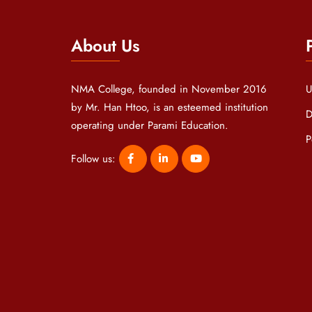
About Us
NMA College, founded in November 2016
U
by Mr. Han Htoo, is an esteemed institution
D
operating under Parami Education.
P
Follow us: