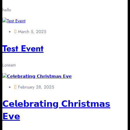
hello
March 5, 2025
Test Event
Loream
February 28, 2025
𝗖𝗲𝗹𝗲𝗯𝗿𝗮𝘁𝗶𝗻𝗴 𝗖𝗵𝗿𝗶𝘀𝘁𝗺𝗮𝘀
𝗘𝘃𝗲