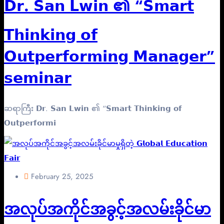
𝗗𝗿. 𝗦𝗮𝗻 𝗟𝘄𝗶𝗻 ၏ “𝗦𝗺𝗮𝗿𝘁
𝗧𝗵𝗶𝗻𝗸𝗶𝗻𝗴 𝗼𝗳
𝗢𝘂𝘁𝗽𝗲𝗿𝗳𝗼𝗿𝗺𝗶𝗻𝗴 𝗠𝗮𝗻𝗮𝗴𝗲𝗿”
𝘀𝗲𝗺𝗶𝗻𝗮𝗿
ဆရာကြီး 𝗗𝗿. 𝗦𝗮𝗻 𝗟𝘄𝗶𝗻 ၏ “𝗦𝗺𝗮𝗿𝘁 𝗧𝗵𝗶𝗻𝗸𝗶𝗻𝗴 𝗼𝗳
𝗢𝘂𝘁𝗽𝗲𝗿𝗳𝗼𝗿𝗺𝗶
February 25, 2025
အလုပ်အကိုင်အခွင့်အလမ်းခိုင်မာ