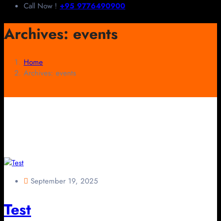
Call Now !
+95 9776490900
Archives:
events
Home
Archives:
events
September 19, 2025
Test