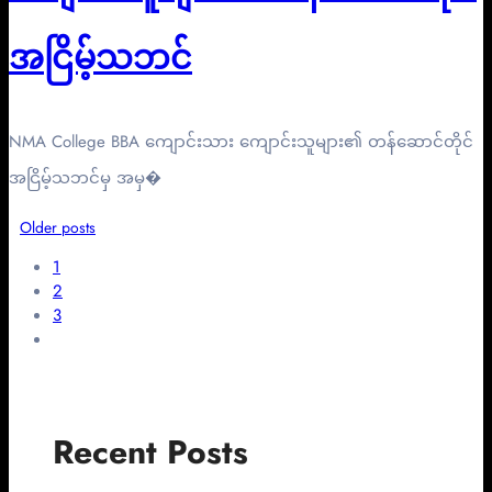
အငြိမ့်သဘင်
NMA College BBA ကျောင်းသား ကျောင်းသူများ၏ တန်ဆောင်တိုင်
အငြိမ့်သဘင်မှ အမှ�
Older posts
1
2
3
Recent Posts