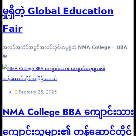
မှုရှိတဲ့ 𝗚𝗹𝗼𝗯𝗮𝗹 𝗘𝗱𝘂𝗰𝗮𝘁𝗶𝗼𝗻
𝗙𝗮𝗶𝗿
အလုပ်အကိုင်အခွင့်အလမ်းခိုင်မာမှုရှိတဲ့ 𝗡𝗠𝗔 𝗖𝗼𝗹𝗹𝗲𝗴𝗲 – 𝗕𝗕𝗔
�
February 25, 2025
NMA College BBA ကျောင်းသား
ကျောင်းသူများ၏ တန်ဆောင်တိုင်