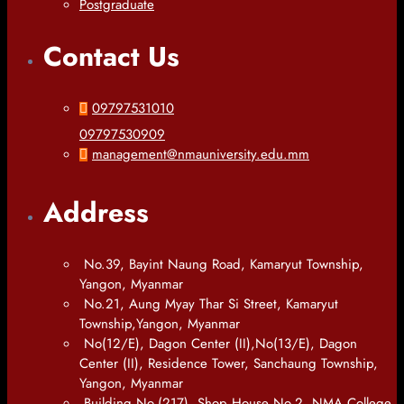
Postgraduate
Contact Us
09797531010
09797530909
management@nmauniversity.edu.mm
Address
No.39, Bayint Naung Road, Kamaryut Township,
Yangon, Myanmar
No.21, Aung Myay Thar Si Street, Kamaryut
Township,Yangon, Myanmar
No(12/E), Dagon Center (II),No(13/E), Dagon
Center (II), Residence Tower, Sanchaung Township,
Yangon, Myanmar
Building No.(217), Shop House No.2, NMA College,