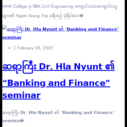
NMA College မှ BBA,Civil Engineering ကျောင်းသားကျောင်းသူ
များ၏ Ngwe Saung Trip ခရီးစဉ် ပုံရိပ်လေ�
February 28, 2025
ဆရာကြီး 𝗗𝗿. 𝗛𝗹𝗮 𝗡𝘆𝘂𝗻𝘁 ၏
“𝗕𝗮𝗻𝗸𝗶𝗻𝗴 𝗮𝗻𝗱 𝗙𝗶𝗻𝗮𝗻𝗰𝗲”
𝘀𝗲𝗺𝗶𝗻𝗮𝗿
ဆရာကြီး 𝗗𝗿. 𝗛𝗹𝗮 𝗡𝘆𝘂𝗻𝘁 ၏ “𝗕𝗮𝗻𝗸𝗶𝗻𝗴 𝗮𝗻𝗱 𝗙𝗶𝗻𝗮𝗻𝗰𝗲”
𝘀𝗲𝗺𝗶𝗻𝗮�