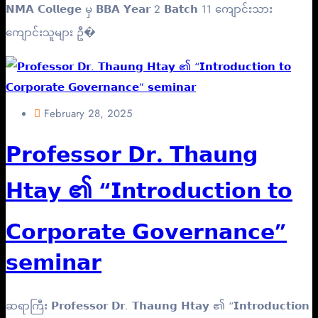
𝗡𝗠𝗔 𝗖𝗼𝗹𝗹𝗲𝗴𝗲 မှ 𝗕𝗕𝗔 𝗬𝗲𝗮𝗿 2 𝗕𝗮𝘁𝗰𝗵 11 ကျောင်းသား
ကျောင်းသူများ ဦ�
February 28, 2025
𝗣𝗿𝗼𝗳𝗲𝘀𝘀𝗼𝗿 𝗗𝗿. 𝗧𝗵𝗮𝘂𝗻𝗴
𝗛𝘁𝗮𝘆 ၏ “𝗜𝗻𝘁𝗿𝗼𝗱𝘂𝗰𝘁𝗶𝗼𝗻 𝘁𝗼
𝗖𝗼𝗿𝗽𝗼𝗿𝗮𝘁𝗲 𝗚𝗼𝘃𝗲𝗿𝗻𝗮𝗻𝗰𝗲”
𝘀𝗲𝗺𝗶𝗻𝗮𝗿
ဆရာကြီး 𝗣𝗿𝗼𝗳𝗲𝘀𝘀𝗼𝗿 𝗗𝗿. 𝗧𝗵𝗮𝘂𝗻𝗴 𝗛𝘁𝗮𝘆 ၏ “𝗜𝗻𝘁𝗿𝗼𝗱𝘂𝗰𝘁𝗶𝗼𝗻