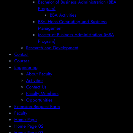
Bachelor of Business Administration (BBA
Program)
BBA Activities
BSc. Hons Computing and Business
Management
Master of Business Administration (MBA
Program)
Research and Development
Contact
Courses
Engineering
About Faculty
Activities
Contact Us
Faculty Members
Opportunities
Extension Request Form
Faculty
Home Page
Home Page 02
Home Page 03