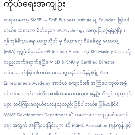
ကိုယ်ရေးအကျဉ်း
ဆရာကတော့ SMEBi – SME Business Institute ရဲ့ Founder ဖြစ်ပါ
တယ်။ ဆရာဟာ စိတ်ပညာ BA.Psychology အထူးပြုဘွဲရရှိခဲ့ပြီး ၊
ရန်ကုန်စီးပွားရေး တက္ကသိုလ် မှ စီးပွားရေး စီမံခန်ခွဲမှု မဟာဘွဲ့
(MBA) ရရှိခဲ့ပါတယ်။ KPI Institute Australia မှ KPI Mastery Class ကို
လည်းတက်ရောက်ခဲ့ပြီး၊ MIoD & SMU မှ Certified Director
တစ်‌ယောက်ဖြစ်ပါတယ်။ မလေးရှားနိုင်ငံ၊ ပီနန်းမြို့ Asia
Entrepreneurs Academy အာစီယံ ကျောင်း၏ အကြံပေးဘုတ်အဖွဲ့
ဝင်တစ်ယောက် ဖြစ်ပြီး အာစီယံဒေသအတွင်း စွန်ဦးတီထွင် ပညာရပ်
များ သင်ကြားဖလှယ်ပေးနေသူလည်းဖြစ်ပါတယ်။ မြန်မာနိုင်ငံ
MSME Development Department ၏ အကောင်အထည်ဖော်ဆောင်
ရေး အတွက် အကြံပေးခြင်းများ နှင့် MSME Association (ရန်ကုန် နှင့်