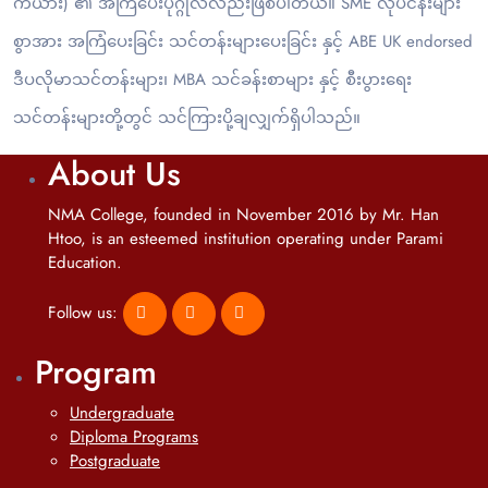
ကယား) ၏ အကြံပေးပုဂ္ဂိုလ်လည်းဖြစ်ပါတယ်။ SME လုပ်ငန်းများ
စွာအား အကြံပေးခြင်း သင်တန်းများပေးခြင်း နှင့် ABE UK endorsed
ဒီပလိုမာသင်တန်းများ၊ MBA သင်ခန်းစာများ နှင့် စီးပွားရေး
သင်တန်းများတို့တွင် သင်ကြားပို့ချလျှက်ရှိပါသည်။
About Us
NMA College, founded in November 2016 by Mr. Han
Htoo, is an esteemed institution operating under Parami
Education.
Follow us:
Program
Undergraduate
Diploma Programs
Postgraduate