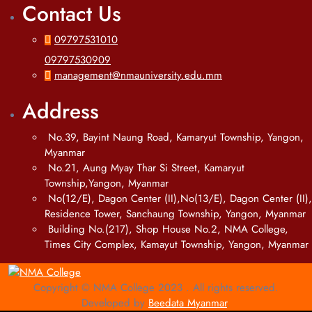
Contact Us
09797531010
09797530909
management@nmauniversity.edu.mm
Address
No.39, Bayint Naung Road, Kamaryut Township, Yangon,
Myanmar
No.21, Aung Myay Thar Si Street, Kamaryut
Township,Yangon, Myanmar
No(12/E), Dagon Center (II),No(13/E), Dagon Center (II),
Residence Tower, Sanchaung Township, Yangon, Myanmar
Building No.(217), Shop House No.2, NMA College,
Times City Complex, Kamayut Township, Yangon, Myanmar
Copyright © NMA College 2023 . All rights reserved.
Developed by
Beedata Myanmar
.