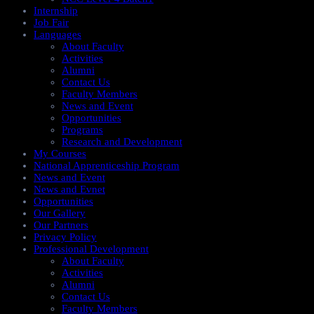
Internship
Job Fair
Languages
About Faculty
Activities
Alumni
Contact Us
Faculty Members
News and Event
Opportunities
Programs
Research and Development
My Courses
National Apprenticeship Program
News and Event
News and Evnet
Opportunities
Our Gallery
Our Partners
Privacy Policy
Professional Development
About Faculty
Activities
Alumni
Contact Us
Faculty Members