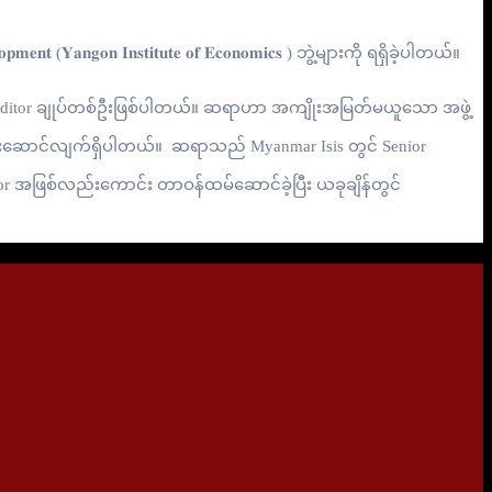
𝐞𝐥𝐨𝐩𝐦𝐞𝐧𝐭 (𝐘𝐚𝐧𝐠𝐨𝐧 𝐈𝐧𝐬𝐭𝐢𝐭𝐮𝐭𝐞 𝐨𝐟 𝐄𝐜𝐨𝐧𝐨𝐦𝐢𝐜𝐬 ) ဘွဲ့များကို ရရှိခဲ့ပါတယ်။
 Editor ချုပ်တစ်ဦးဖြစ်ပါတယ်။ ဆရာဟာ အကျိုးအမြတ်မယူသော အဖွဲ့
ထမ်းဆောင်လျက်ရှိပါတယ်။ ဆရာသည် Myanmar Isis တွင် Senior
or အဖြစ်လည်းကောင်း တာဝန်ထမ်ဆောင်ခဲ့ပြီး ယခုချိန်တွင်