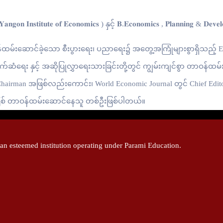
𝐠𝐨𝐧 𝐈𝐧𝐬𝐭𝐢𝐭𝐮𝐭𝐞 𝐨𝐟 𝐄𝐜𝐨𝐧𝐨𝐦𝐢𝐜𝐬 ) နှင့် 𝐁.𝐄𝐜𝐨𝐧𝐨𝐦𝐢𝐜𝐬 , 𝐏𝐥𝐚𝐧𝐧𝐢𝐧𝐠 & 𝐃𝐞𝐯
ထမ်းဆောင်ခဲ့သော စီးပွားရေး၊ ပညာရေး၌ အတွေ့အကြုံများစွာရှိသည့်
ဆံရေး နှင့် အဆိုပြုလွှာရေးသားခြင်းတို့တွင် ကျွမ်းကျင်စွာ တာဝန်
hairman အဖြစ်လည်းကောင်း၊ World Economic Journal တွင် Chief Edit
r အဖြစ် တာဝန်ထမ်းဆောင်နေသူ တစ်ဦးဖြစ်ပါတယ်။
 esteemed institution operating under Parami Education.