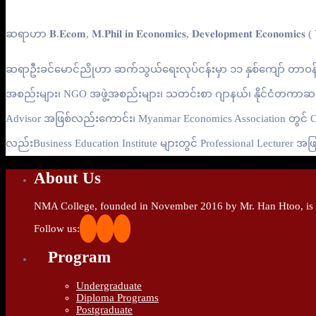
ဆရာဟာ 𝐁.𝐄𝐜𝐨𝐦, 𝐌.𝐏𝐡𝐢𝐥 𝐢𝐧 𝐄𝐜𝐨𝐧𝐨𝐦𝐢𝐜𝐬, 𝐃𝐞𝐯𝐞𝐥𝐨𝐩𝐦𝐞𝐧𝐭 𝐄𝐜𝐨𝐧𝐨𝐦𝐢𝐜𝐬 ( 𝐘𝐚
ဆရာဦးခင်မောင်ညိုဟာ ဆက်သွယ်ရေးလုပ်ငန်းမှာ ၁၁ နှစ်ကျော် တာဝန်
အစည်းများ၊ NGO အဖွဲ့အစည်းများ၊ သတင်းစာ ဂျာနယ်၊ နိုင်ငံတကာဆက်
Advisor အဖြစ်လည်းကောင်း၊ Myanmar Economics Association တွင် C
လည်းBusiness Education Institute များတွင် Professional Lecture
About Us
NMA College, founded in November 2016 by Mr. Han Htoo, is an
Follow us:
Program
Undergraduate
Diploma Programs
Postgraduate