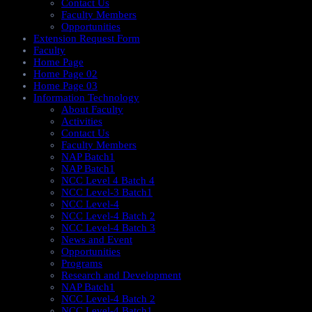
Contact Us
Faculty Members
Opportunities
Extension Request Form
Faculty
Home Page
Home Page 02
Home Page 03
Information Technology
About Faculty
Activities
Contact Us
Faculty Members
NAP Batch1
NAP Batch1
NCC Level 4 Batch 4
NCC Level-3 Batch1
NCC Level-4
NCC Level-4 Batch 2
NCC Level-4 Batch 3
News and Event
Opportunities
Programs
Research and Development
NAP Batch1
NCC Level-4 Batch 2
NCC Level-4 Batch1​