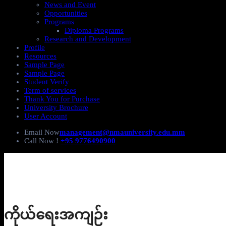
News and Event
Opportunities
Programs
Diploma Programs
Research and Development
Profile
Resources
Sample Page
Sample Page
Student Verify
Term of services
Thank You for Purchase
University Brochure
User Account
Email Now
management@nmauniversity.edu.mm
Call Now !
+95 9776490900
ကိုယ်ရေးအကျဉ်း