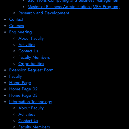
BSc. Hons Computing and Business Management
Master of Business Administration (MBA Program)
Research and Development
Contact
Courses
Engineering
About Faculty
Activities
Contact Us
Faculty Members
Opportunities
Extension Request Form
Faculty
Home Page
Home Page 02
Home Page 03
Information Technology
About Faculty
Activities
Contact Us
Faculty Members