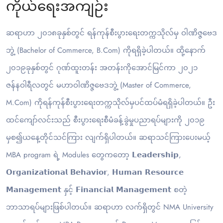
ကိုယ်ရေးအကျဉ်း
ဆရာဟာ ၂၀၁၈ခုနှစ်တွင် ရန်ကုန်စီးပွားရေးတက္ကသိုလ်မှ ဝါဏိဇ္ဇဗေဒ
ဘွဲ့ (Bachelor of Commerce, B.Com) ကိုရရှိခဲ့ပါတယ်။ ထို့နောက်
၂၀၁၉ခုနှစ်တွင် ဂုဏ်ထူးတန်း အတန်းကိုအောင်မြင်ကာ ၂၀၂၁
ဇန်နဝါရီလတွင် မဟာဝါဏိဇ္ဇဗေဒဘွဲ့ (Master of Commerce,
M.Com) ကိုရန်ကုန်စီးပွားရေးတက္ကသိုလ်မှပင်ထပ်မံရရှိခဲ့ပါတယ်။ ဦး
ထင်ကျော်လင်းသည် စီးပွားရေးစီမံခန့်ခွဲမှုပညာရပ်များကို ၂၀၁၉
မှစ၍ယနေ့တိုင်သင်ကြား လျက်ရှိပါတယ်။ ဆရာသင်ကြားပေးမယ့်
MBA program ရဲ့ Modules တွေကတော့ 𝗟𝗲𝗮𝗱𝗲𝗿𝘀𝗵𝗶𝗽,
𝗢𝗿𝗴𝗮𝗻𝗶𝘇𝗮𝘁𝗶𝗼𝗻𝗮𝗹 𝗕𝗲𝗵𝗮𝘃𝗶𝗼𝗿, 𝗛𝘂𝗺𝗮𝗻 𝗥𝗲𝘀𝗼𝘂𝗿𝗰𝗲
𝗠𝗮𝗻𝗮𝗴𝗲𝗺𝗲𝗻𝘁 နှင့် 𝗙𝗶𝗻𝗮𝗻𝗰𝗶𝗮𝗹 𝗠𝗮𝗻𝗮𝗴𝗲𝗺𝗲𝗻𝘁 စတဲ့
ဘာသာရပ်များဖြစ်ပါတယ်။ ဆရာဟာ လက်ရှိတွင် NMA University