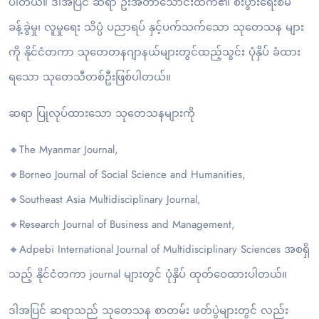
ပါတယ်။ ဒါအပြင် ဆရာ ဦးအတာ‌သောင်းထက်၏ စီးပွားရေးစီမံ
ခန့်ခွဲမှု၊ လူမှုရေး သိပ္ပံ ပညာရပ် နှင့်ပက်သက်သော သုတေသန များ
ကို နိုင်ငံတကာ သုတေတနဂျာနယ်များတွင်ထည့်သွင်း ပုံနှိပ် ခံထား
ရသော သုတေသီတစ်ဦးဖြစ်ပါတယ်။
ဆရာ ပြုလုပ်ထားသော သုတေသနများကို
🔸The Myanmar Journal,
🔸Borneo Journal of Social Science and Humanities,
🔸Southeast Asia Multidisciplinary Journal,
🔸Research Journal of Business and Management,
🔸Adpebi International Journal of Multidisciplinary Sciences အစရှိ
သည့် နိုင်ငံတကာ journal များတွင် ပုံနှိပ် ထုတ်ဝေထားပါတယ်။
ဒါအပြင် ဆရာသည် သုတေသန စာတမ်း ဖတ်ပွဲများတွင် လည်း