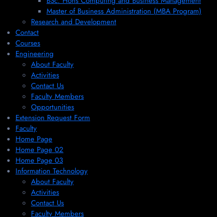
BSc. Hons Computing and Business Management
Master of Business Administration (MBA Program)
Research and Development
Contact
Courses
Engineering
About Faculty
Activities
Contact Us
Faculty Members
Opportunities
Extension Request Form
Faculty
Home Page
Home Page 02
Home Page 03
Information Technology
About Faculty
Activities
Contact Us
Faculty Members