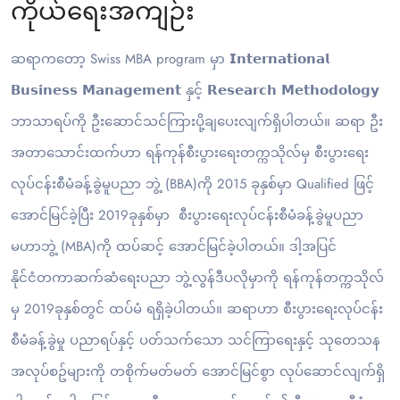
ကိုယ်ရေးအကျဉ်း
ဆရာကတော့ Swiss MBA program မှာ 𝗜𝗻𝘁𝗲𝗿𝗻𝗮𝘁𝗶𝗼𝗻𝗮𝗹
𝗕𝘂𝘀𝗶𝗻𝗲𝘀𝘀 𝗠𝗮𝗻𝗮𝗴𝗲𝗺𝗲𝗻𝘁 နှင့် 𝗥𝗲𝘀𝗲𝗮𝗿𝗰𝗵 𝗠𝗲𝘁𝗵𝗼𝗱𝗼𝗹𝗼𝗴𝘆
ဘာသာရပ်ကို ဦးဆောင်သင်ကြားပို့ချပေးလျက်ရှိပါတယ်။ ဆရာ ဦး
အတာသောင်းထက်ဟာ ရန်ကုန်စီးပွားရေးတက္ကသိုလ်မှ စီးပွားရေး
လုပ်ငန်းစီမံခန့်ခွဲမူပညာ ဘွဲ့ (BBA)ကို 2015 ခုနှစ်မှာ Qualified ဖြင့်
အောင်မြင်ခဲ့ပြီး 2019ခုနှစ်မှာ စီးပွားရေးလုပ်ငန်းစီမံခန့်ခွဲမူပညာ
မဟာဘွဲ့ (MBA)ကို ထပ်ဆင့် အောင်မြင်ခဲ့ပါတယ်။ ဒါ့အပြင်
နိုင်ငံတကာဆက်ဆံရေးပညာ ဘွဲ့လွန်ဒီပလိုမှာကို ရန်ကုန်တက္ကသိုလ်
မှ 2019ခုနှစ်တွင် ထပ်မံ ရရှိခဲ့ပါတယ်။ ဆရာဟာ စီးပွားရေးလုပ်ငန်း
စီမံခန့်ခွဲမှု ပညာရပ်နှင့် ပတ်သက်သော သင်ကြာရေးနှင့် သုတေသန
အလုပ်စဥ်များကို တစိုက်မတ်မတ် ‌‌အောင်မြင်စွာ လုပ်ဆောင်လျက်ရှိ