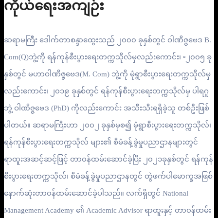
ကိုယ်ရေးအကျဉ်း
ဆရာမကြီး ဒေါက်တာစန္ဒာထွေးသည် ၂၀၀၀ ခုနှစ်တွင် ဝါဏိဇ္ဇဗေဒ B.
Com(Q)ဘွဲ့ကို ရန်ကုန်စီးပွားရေးတက္ကသိုလ်မှလည်းကောင်း၊ ▫️၂၀၀၅ ခု
နှစ်တွင် မဟာဝါဏိဇ္ဇဗေဒ(M. Com) ဘွဲ့ကို မုံရွာစီးပွားရေးတက္ကသိုလ်မှ
လည်းကောင်း၊ ၂၀၁၉ ခုနှစ်တွင် ရန်ကုန်စီးပွားရေးတက္ကသိုလ်မှ ပါရဂူ
ဘွဲ့ ဝါဏိဇ္ဇဗေဒ (PhD) ကိုလည်းကောင်း အသီးသီးရရှိခဲ့သူ တစ်ဦးဖြစ်
ပါတယ်။ ဆရာမကြီးဟာ ၂၀၀၂ ခုနှစ်မှစ၍ မုံရွာစီးပွားရေးတက္ကသိုလ်၊
ရန်ကုန်စီးပွားရေးတက္ကသိုလ် များ၏ စီမံခန့်ခွဲမှုပညာဌာနများတွင်
ရာထူးအဆင့်ဆင့်ဖြင့် တာ၀န်ထမ်းဆောင်ခဲ့ပြီး ၂၀၂၁ခုနှစ်တွင် ရန်ကုန်
စီးပွားရေးတက္ကသိုလ်၊ စီမံခန့်ခွဲမှုပညာဌာနတွင် တွဲဖက်ပါမောက္ခအဖြစ်
နောက်ဆုံးတာ၀န်ထမ်းဆောင်ခဲ့ပါသည်။ လက်ရှိတွင် National
Management Academy ၏ Academic Advisor ရာထူးနှင့် တာ၀န်ထမ်း