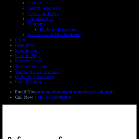
Contact Us
Faculty Members
News and Event
Opportunities
Programs
Diploma Programs
Research and Development
Profile
Resources
Sample Page
Sample Page
Student Verify
Term of services
Thank You for Purchase
University Brochure
User Account
Email Now
management@nmauniversity.edu.mm
Call Now !
+95 9776490900