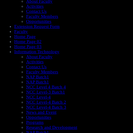
About Faculty
Activities
Contact Us
Faculty Members
Opportunities
Extension Request Form
Faculty
Home Page
Home Page 02
Home Page 03
Information Technology
About Faculty
Activities
Contact Us
Faculty Members
NAP Batch1
NAP Batch1
NCC Level 4 Batch 4
NCC Level-3 Batch1
NCC Level-4
NCC Level-4 Batch 2
NCC Level-4 Batch 3
News and Event
Opportunities
Programs
Research and Development
NAP Batch1