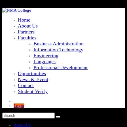
Home
About Us
Partners
Faculties
Business Administration
Information Technology
Engineering
Languages
Professional Development
Opportunities
News & Event
Contact
Student Verify
Login
About Us