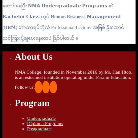
ဆောင်နေပြီး 𝗡𝗠𝗔 𝗨𝗻𝗱𝗲𝗿𝗴𝗿𝗮𝗱𝘂𝗮𝘁𝗲 𝗣𝗿𝗼𝗴𝗿𝗮𝗺𝘀 ၏
𝗕𝗮𝗰𝗵𝗲𝗹𝗼𝗿 𝗖𝗹𝗮𝘀𝘀 တွင် 𝐇𝐮𝐦𝐚𝐧 𝐑𝐞𝐬𝐨𝐮𝐫𝐜𝐞 𝗠𝗮𝗻𝗮𝗴𝗲𝗺𝗲𝗻𝘁
(𝐇𝐑𝗠) ဘာသာရပ်ကိုလဲ Professional Lecturer အဖြစ် ဦးဆောင်
သင်ကြားပို့ချပေးနေတာပဲ ဖြစ်ပါတယ် ။
About Us
NMA College, founded in November 2016 by Mr. Han Htoo,
is an esteemed institution operating under Parami Education.
Follow us:
Program
Undergraduate
Diploma Programs
Postgraduate