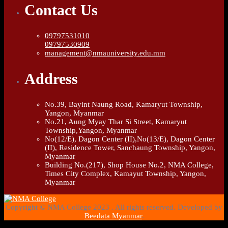
Contact Us
09797531010
09797530909
management@nmauniversity.edu.mm
Address
No.39, Bayint Naung Road, Kamaryut Township,
Yangon, Myanmar
No.21, Aung Myay Thar Si Street, Kamaryut
Township,Yangon, Myanmar
No(12/E), Dagon Center (II),No(13/E), Dagon Center
(II), Residence Tower, Sanchaung Township, Yangon,
Myanmar
Building No.(217), Shop House No.2, NMA College,
Times City Complex, Kamayut Township, Yangon,
Myanmar
Copyright © NMA College 2023 . All rights reserved. Developed by
Beedata Myanmar
.