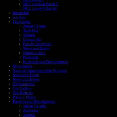
NCC Level-4 Batch 2
NCC Level-4 Batch1​
Internship
Job Fair
Languages
About Faculty
Activities
Alumni
Contact Us
Faculty Members
News and Event
Opportunities
Programs
Research and Development
My Courses
National Apprenticeship Program
News and Event
News and Evnet
Opportunities
Our Gallery
Our Partners
Privacy Policy
Professional Development
About Faculty
Activities
Alumni