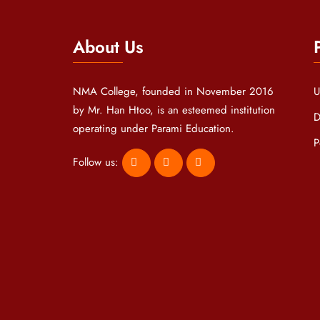
About Us
NMA College, founded in November 2016
U
by Mr. Han Htoo, is an esteemed institution
D
operating under Parami Education.
P
Follow us: