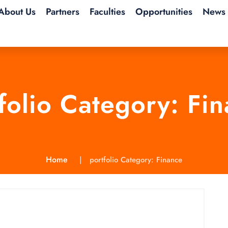
About Us
Partners
Faculties
Opportunities
News 
folio Category:
Fin
Home
portfolio Category:
Finance