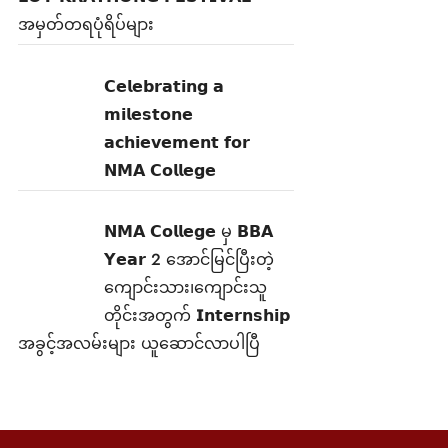
အမှတ်တရပုံရိပ်များ
𝗖𝗲𝗹𝗲𝗯𝗿𝗮𝘁𝗶𝗻𝗴 𝗮
𝗺𝗶𝗹𝗲𝘀𝘁𝗼𝗻𝗲
𝗮𝗰𝗵𝗶𝗲𝘃𝗲𝗺𝗲𝗻𝘁 𝗳𝗼𝗿
𝗡𝗠𝗔 𝗖𝗼𝗹𝗹𝗲𝗴𝗲
𝗡𝗠𝗔 𝗖𝗼𝗹𝗹𝗲𝗴𝗲 မှ 𝗕𝗕𝗔
𝗬𝗲𝗮𝗿 2 အောင်မြင်ပြီးတဲ့
ကျောင်းသား၊‌ကျောင်းသူ
တိုင်းအတွက် 𝗜𝗻𝘁𝗲𝗿𝗻𝘀𝗵𝗶𝗽
အခွင့်အလမ်းများ ယူဆောင်လာပါပြီ