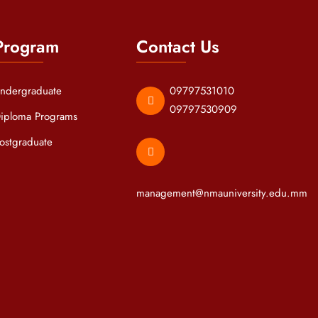
Program
Contact Us
ndergraduate
09797531010
09797530909
iploma Programs
ostgraduate
management@nmauniversity.edu.mm