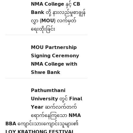
𝗡𝗠𝗔 𝗖𝗼𝗹𝗹𝗲𝗴𝗲 နှင့် 𝗖𝗕
𝗕𝗮𝗻𝗸 တို့ နားလည်မှုစာချွန်
လွှာ (𝗠𝗢𝗨) လက်မှတ်
ရေးထိုးခြင်း
𝗠𝗢𝗨 𝗣𝗮𝗿𝘁𝗻𝗲𝗿𝘀𝗵𝗶𝗽
𝗦𝗶𝗴𝗻𝗶𝗻𝗴 𝗖𝗲𝗿𝗲𝗺𝗼𝗻𝘆
𝗡𝗠𝗔 𝗖𝗼𝗹𝗹𝗲𝗴𝗲 𝘄𝗶𝘁𝗵
𝗦𝗵𝘄𝗲 𝗕𝗮𝗻𝗸
𝗣𝗮𝘁𝗵𝘂𝗺𝘁𝗵𝗮𝗻𝗶
𝗨𝗻𝗶𝘃𝗲𝗿𝘀𝗶𝘁𝘆 တွင် 𝗙𝗶𝗻𝗮𝗹
𝗬𝗲𝗮𝗿 ဆက်လက်တက်
ရောက်နေကြသော 𝗡𝗠𝗔
𝗕𝗕𝗔 ကျောင်းသားကျောင်းသူများ၏
𝗟𝗢𝗬 𝗞𝗥𝗔𝗧𝗛𝗢𝗡𝗚 𝗙𝗘𝗦𝗧𝗜𝗩𝗔𝗟