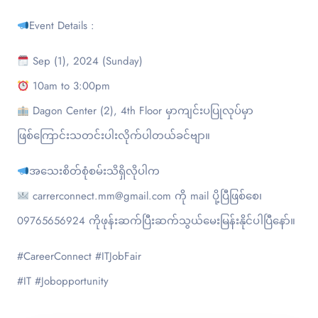
Event Details :
Sep (1), 2024 (Sunday)
10am to 3:00pm
Dagon Center (2), 4th Floor မှာကျင်းပပြုလုပ်မှာ
ဖြစ်ကြောင်းသတင်းပါးလိုက်ပါတယ်ခင်ဗျာ။
အသေးစိတ်စုံစမ်းသိရှိလိုပါက
carrerconnect.mm@gmail.com ကို mail ပို့ပြီဖြစ်စေ၊
09765656924 ကိုဖုန်းဆက်ပြီးဆက်သွယ်မေးမြန်းနိုင်ပါပြီနော်။
#CareerConnect #ITJobFair
#IT #Jobopportunity