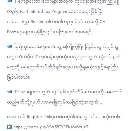
IT ကျောင်းသားလေးများအတွက် လုပ်ငန်းအတွေ့အကြုံမရှိ
လည်း Paid Internships Program လစာ‌ပေးမှာဖြစ်ပြီး
အင်တာဗျူး Section ပါတစ်ခါတည်းပါ၀င်တာမလို့ CV
Formများများယူခဲ့ဖို့လည်းအကြံပေးပါရစေနော်။
ပြည်တွင်းမှာအလုပ်အတွေ့အကြုံယူပြီး ပြည်ပထွက်ချင်သူ
တွေ၊ ကိုယ်ပိုင် IT လုပ်ငန်းလုပ်ကိုင်မယ့်သူအတွက် လိုအပ်ချက်
တွေကို ၀င်ရောက်လုပ်ကိုင်ရင်းလေ့လာလို့ရမယ့်အခွင့်ရေးကြီး
ဖြစ်ပါတယ်။
ITသမားများအတွက် ရည်မှန်းချက်အိမ်မက်တွေကို အကောင်
ထည်ဖော်လို့ရမယ်ပထမခြေလှမ်းလဲဖြစ်တဲ့အတွက်…
အောက်ပါ Register Linkမှတစ်ဆင့်ပါ၀င်လျှောက်ထားလိုက်ပါ။
https://forms.gle/pW58TXFPKs6eWrjz9