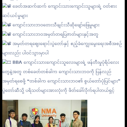
ခေတ်အဆက်ဆက် ကျောင်းသားကျောင်းသူများရဲ့ ဝတ်စား
ဆင်ယင်မှုများ
ကျောင်းသားဘဝတေးသီချင်းသီဆိုဖျော်ဖြေမှုများ
ကျောင်းသားဘဝအမှတ်တရပြဇာတ်များနှင့်အတူ
အမှတ်တရဈေးရောင်းပွဲတော်နှင့် ဧည့်ခံကျွေးမွေးရေးအစီအစဉ်
များလည်း ပါဝင်သွားမှာပါ
𝗕𝗕𝗔 ကျောင်းသားကျောင်းသူလေးများရဲ့ ဖန်တီးမှုပုံရိပ်လေး
တွေနဲ့အတူ တစ်ခေတ်တစ်ခါက ကျောင်းသားဘဝကို ပြန်လည်
အမှတ်ရစေဖို့ ❝တစ်ခါက ကျောင်းသားဘဝ၏ စွယ်တော်ပုံပြင်များ❞
ပွဲတော်ဆီသို့ ပရိသတ်များအားလုံးကို ဖိတ်‌ခေါ်လိုက်ရပါတယ်ရှင့်