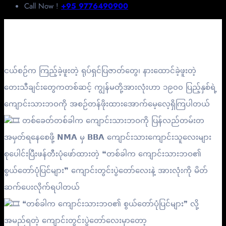
Call Now !
+95 9776490900
ငယ်စဉ်က ကြည့်ခဲ့ဖူးတဲ့ ရုပ်ရှင်ပြဇာတ်တွေ၊ နားထောင်ခဲ့ဖူးတဲ့
တေးသီချင်းတွေကတစ်ဆင့် ကျွန်မတို့အားလုံးဟာ ၁၉၀၀ ပြည့်နှစ်ရဲ့
ကျောင်းသားဘဝကို အစဉ်တန်ဖိုးထား‌အောက်မေ့လေ့ရှိကြပါတယ်
တစ်ခေတ်တစ်ခါက ကျောင်းသားဘဝကို ပြန်လည်တမ်းတ
အမှတ်ရနေစေဖို့ 𝗡𝗠𝗔 မှ 𝗕𝗕𝗔 ကျောင်းသားကျောင်းသူလေးများ
စုပေါင်းပြီးဖန်တီးပုံဖော်ထားတဲ့ ❝တစ်ခါက ကျောင်းသားဘဝ၏
စွယ်တော်ပုံပြင်များ❞ ကျောင်းတွင်းပွဲတော်လေးနဲ့ အားလုံးကို မိတ်
ဆက်ပေးလိုက်ရပါတယ်
❝တစ်ခါက ကျောင်းသားဘဝ၏ စွယ်တော်ပုံပြင်များ❞ လို့
အမည်ရတဲ့ ကျောင်းတွင်းပွဲတော်လေးမှာတော့