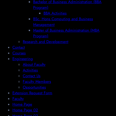
Bachelor of Business Administration (BBA
Program)
BBA Activities
BSc. Hons Computing and Business
Management
Master of Business Administration (MBA
Program)
Research and Development
Contact
Courses
Engineering
About Faculty
Activities
Contact Us
Faculty Members
Opportunities
Extension Request Form
Faculty
Home Page
Home Page 02
Home Page 03