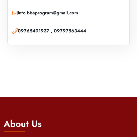
info.bbaprogram@gmail.com
09765491937 , 09797563444
About Us