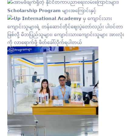
အာမခံချက်ရှိတဲ့ နိုင်ငံတကာပညာရေးလမ်းကြောင်းများ၊
𝗦𝗰𝗵𝗼𝗹𝗮𝗿𝘀𝗵𝗶𝗽 𝗣𝗿𝗼𝗴𝗿𝗮𝗺 များအကြောင်းနှင့်
𝗨𝗽 𝗜𝗻𝘁𝗲𝗿𝗻𝗮𝘁𝗶𝗼𝗻𝗮𝗹 𝗔𝗰𝗮𝗱𝗲𝗺𝘆 မှ ကျောင်းသား
ကျောင်းသူများရဲ့ တန်ဆောင်တိုင်ဈေးပွဲတော်လည်း ပါဝင်တာ
ဖြစ်လို့ မိဘပြည်သူများ၊ ကျောင်းသားကျောင်းသူများ အားလုံး
ကို လာရောက်ဖို့ ဖိတ်ခေါ်လိုက်ရပါတယ်