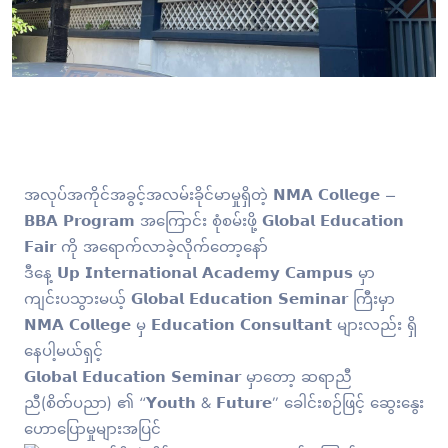
အလုပ်အကိုင်အခွင့်အလမ်းခိုင်မာမှုရှိတဲ့ 𝗡𝗠𝗔 𝗖𝗼𝗹𝗹𝗲𝗴𝗲 –
𝗕𝗕𝗔 𝗣𝗿𝗼𝗴𝗿𝗮𝗺 အကြောင်း စုံစမ်းဖို့ 𝗚𝗹𝗼𝗯𝗮𝗹 𝗘𝗱𝘂𝗰𝗮𝘁𝗶𝗼𝗻
𝗙𝗮𝗶𝗿 ကို အရောက်လာခဲ့လိုက်တော့နော်
ဒီနေ့ 𝗨𝗽 𝗜𝗻𝘁𝗲𝗿𝗻𝗮𝘁𝗶𝗼𝗻𝗮𝗹 𝗔𝗰𝗮𝗱𝗲𝗺𝘆 𝗖𝗮𝗺𝗽𝘂𝘀 မှာ
ကျင်းပသွားမယ့် 𝗚𝗹𝗼𝗯𝗮𝗹 𝗘𝗱𝘂𝗰𝗮𝘁𝗶𝗼𝗻 𝗦𝗲𝗺𝗶𝗻𝗮𝗿 ကြီးမှာ
𝗡𝗠𝗔 𝗖𝗼𝗹𝗹𝗲𝗴𝗲 မှ 𝗘𝗱𝘂𝗰𝗮𝘁𝗶𝗼𝗻 𝗖𝗼𝗻𝘀𝘂𝗹𝘁𝗮𝗻𝘁 များလည်း ရှိ
နေပါ့မယ်ရှင့်
𝗚𝗹𝗼𝗯𝗮𝗹 𝗘𝗱𝘂𝗰𝗮𝘁𝗶𝗼𝗻 𝗦𝗲𝗺𝗶𝗻𝗮𝗿 မှာတော့ ဆရာညီ
ညီ(စိတ်ပညာ) ၏ “𝗬𝗼𝘂𝘁𝗵 & 𝗙𝘂𝘁𝘂𝗿𝗲” ခေါင်းစဉ်ဖြင့် ဆွေးနွေး
ဟောပြောမှုများအပြင်