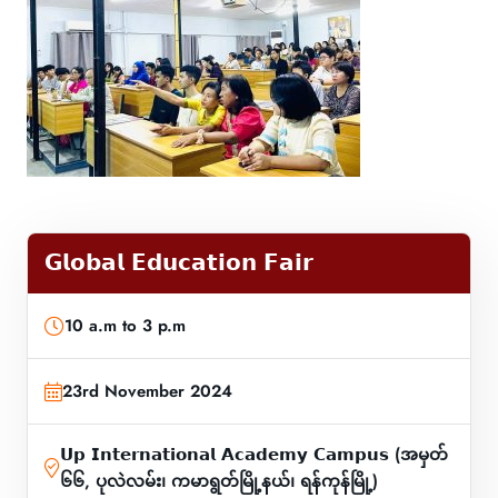
𝗚𝗹𝗼𝗯𝗮𝗹 𝗘𝗱𝘂𝗰𝗮𝘁𝗶𝗼𝗻 𝗙𝗮𝗶𝗿
10 a.m to 3 p.m
23rd November 2024
𝗨𝗽 𝗜𝗻𝘁𝗲𝗿𝗻𝗮𝘁𝗶𝗼𝗻𝗮𝗹 𝗔𝗰𝗮𝗱𝗲𝗺𝘆 𝗖𝗮𝗺𝗽𝘂𝘀 (အမှတ်
၆၆, ပုလဲလမ်း၊ ကမာရွတ်မြို့နယ်၊ ရန်ကုန်မြို့)